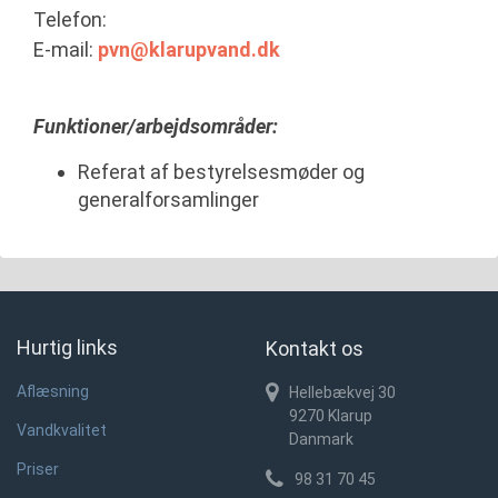
Telefon:
E-mail:
pvn@klarupvand.dk
Funktioner/arbejdsområder:
Referat af bestyrelsesmøder og
generalforsamlinger
Hurtig links
Kontakt os
Aflæsning
Hellebækvej 30
9270
Klarup
Vandkvalitet
Danmark
Priser
98 31 70 45